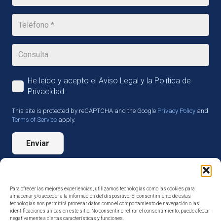
He leído y acepto el Aviso Legal y la Política de
Privacidad.
This site is protected by reCAPTCHA and the Google
Privacy Policy
and
Terms of Service
apply.
Enviar
Para ofrecer las mejores experiencias, utilizamos tecnologías como las cookies para
almacenar y/o acceder a la información del dispositivo. El consentimiento de estas
tecnologías nos permitirá procesar datos como el comportamiento de navegación o las
identificaciones únicas en este sitio. No consentir o retirar el consentimiento, puede afectar
negativamente a ciertas características y funciones.