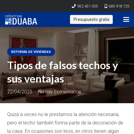
932 431 055
685 918 725
Presupuesto gratis
REFORMA DE VIVIENDAS
Tipos de falsos techos y
sus ventajas
22/04/2025
No hay comentarios
Quizá a veces no le prestamos la atención necesaria,
pero el techo también forma parte de la decoración de
la casa. En ocasiones son lisos, en otros tienen algún