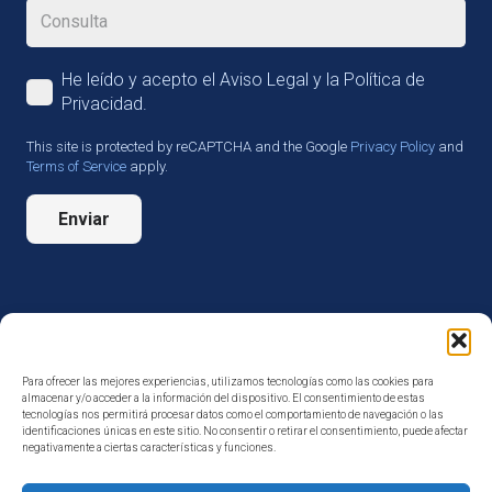
He leído y acepto el Aviso Legal y la Política de
Privacidad.
This site is protected by reCAPTCHA and the Google
Privacy Policy
and
Terms of Service
apply.
Enviar
Para ofrecer las mejores experiencias, utilizamos tecnologías como las cookies para
almacenar y/o acceder a la información del dispositivo. El consentimiento de estas
tecnologías nos permitirá procesar datos como el comportamiento de navegación o las
identificaciones únicas en este sitio. No consentir o retirar el consentimiento, puede afectar
negativamente a ciertas características y funciones.