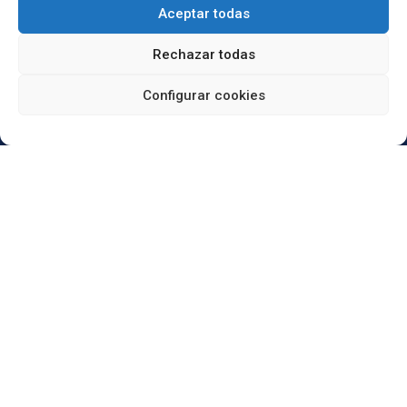
Aceptar todas
Rechazar todas
Configurar cookies
Reformas Duaba
Carrer Vèlia, 31 · 08016 Barcelona
Contacta con nosotros
932 431 055
685 918 725