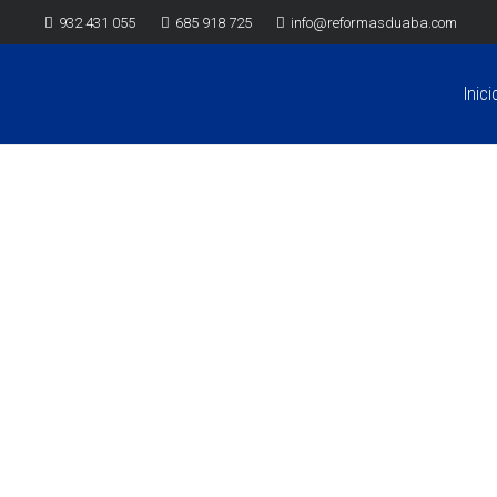
932 431 055
685 918 725
info@reformasduaba.com
Inici