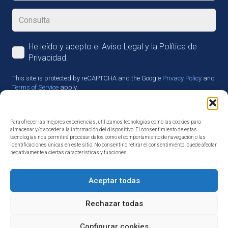
He leído y acepto el Aviso Legal y la Política de
Privacidad.
This site is protected by reCAPTCHA and the Google
Privacy Policy
and
Terms of Service
apply.
Enviar
Para ofrecer las mejores experiencias, utilizamos tecnologías como las cookies para
almacenar y/o acceder a la información del dispositivo. El consentimiento de estas
tecnologías nos permitirá procesar datos como el comportamiento de navegación o las
identificaciones únicas en este sitio. No consentir o retirar el consentimiento, puede afectar
negativamente a ciertas características y funciones.
Aceptar todas
Rechazar todas
Configurar cookies