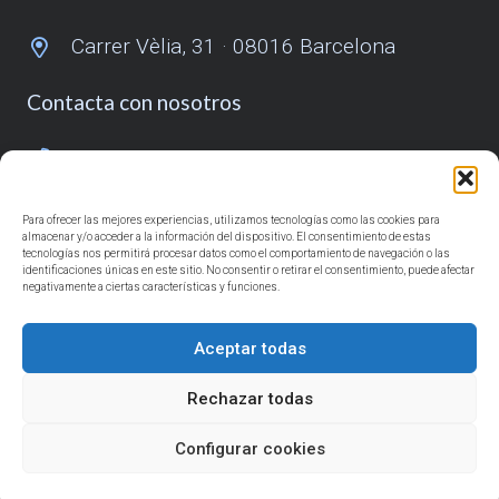
Carrer Vèlia, 31 · 08016 Barcelona
Contacta con nosotros
932 431 055
685 918 725
Para ofrecer las mejores experiencias, utilizamos tecnologías como las cookies para
info@reformasduaba.com
almacenar y/o acceder a la información del dispositivo. El consentimiento de estas
tecnologías nos permitirá procesar datos como el comportamiento de navegación o las
identificaciones únicas en este sitio. No consentir o retirar el consentimiento, puede afectar
negativamente a ciertas características y funciones.
Síguenos
Aceptar todas
Rechazar todas
Con el apoyo de
Configurar cookies