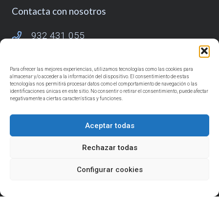
Contacta con nosotros
932 431 055
685 918 725
Para ofrecer las mejores experiencias, utilizamos tecnologías como las cookies para
info@reformasduaba.com
almacenar y/o acceder a la información del dispositivo. El consentimiento de estas
tecnologías nos permitirá procesar datos como el comportamiento de navegación o las
identificaciones únicas en este sitio. No consentir o retirar el consentimiento, puede afectar
Síguenos
negativamente a ciertas características y funciones.
Aceptar todas
Rechazar todas
Con el apoyo de
Configurar cookies