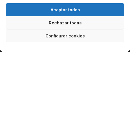
Aceptar todas
Rechazar todas
Reformas Duaba
Configurar cookies
Carrer Vèlia, 31 · 08016 Barcelona
Contacta con nosotros
932 431 055
685 918 725
info@reformasduaba.com
Síguenos