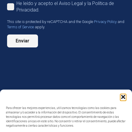
He leído y acepto el Aviso Legal y la Política de
Privacidad.
This site is protected by reCAPTCHA and the Google
Privacy Policy
and
Terms of Service
apply.
Enviar
Para ofrecer las mejores experiencias, utilizamos tecnologías como las cookies para
almacenar y/o acceder a la información del dispositivo. El consentimiento de estas
tecnologías nos permitirá procesar datos como el comportamiento de navegación o las
identificaciones únicas en este sitio. No consentir o retirar el consentimiento, puede afectar
negativamente a ciertas características y funciones.