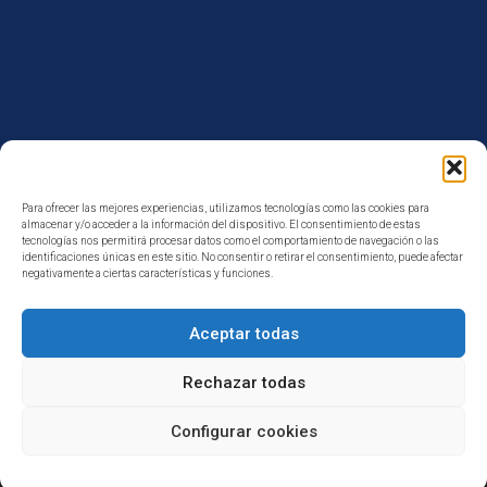
Para ofrecer las mejores experiencias, utilizamos tecnologías como las cookies para
almacenar y/o acceder a la información del dispositivo. El consentimiento de estas
tecnologías nos permitirá procesar datos como el comportamiento de navegación o las
identificaciones únicas en este sitio. No consentir o retirar el consentimiento, puede afectar
negativamente a ciertas características y funciones.
Reformas Duaba
Aceptar todas
Rechazar todas
Carrer Vèlia, 31 · 08016 Barcelona
Configurar cookies
Contacta con nosotros