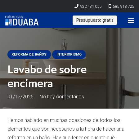
932 431 055
685 918 725
Presupuesto gratis
REFORMA DE BAÑOS
INTERIORISMO
Lavabo de sobre
encimera
01/12/2025
No hay comentarios
Hemos hablado en muchas ocasiones de todos los
elementos que son necesarios a la hora de hacer una
reforma en un baño. Hay que tener en cuenta qué