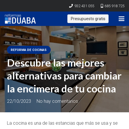
932 431 055
685 918 725
Presupuesto gratis
REFORMA DE COCINAS
Descubre las mejores
alternativas para cambiar
la encimera de tu cocina
22/10/2023
No hay comentarios
La cocina es una de las estancias que más se usa y se