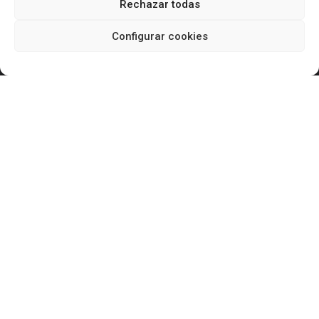
Rechazar todas
932 431 055
685 918 725
Configurar cookies
info@reformasduaba.com
Síguenos
Con el apoyo de
© 2026REFORMAS DUABA · Todos los derechos