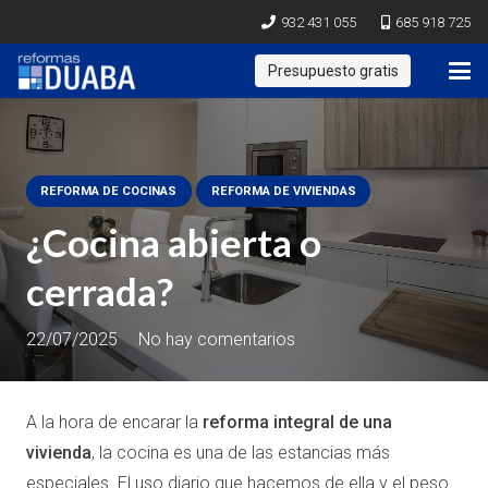
932 431 055
685 918 725
Presupuesto gratis
REFORMA DE COCINAS
REFORMA DE VIVIENDAS
¿Cocina abierta o
cerrada?
22/07/2025
No hay comentarios
A la hora de encarar la
reforma integral de una
vivienda
, la cocina es una de las estancias más
especiales. El uso diario que hacemos de ella y el peso