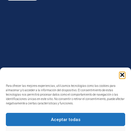
Para ofrecer las mejores experiencias, utilizamos tecnologías como las cookies para
Reformas Duaba
almacenar y/o acceder a la información del dispositivo. El consentimiento de estas
tecnologías nos permitirá procesar datos como el comportamiento de navegación o las
identificaciones únicas en este sitio. No consentir o retirar el consentimiento, puede afectar
negativamente a ciertas características y funciones.
Carrer Vèlia, 31 · 08016 Barcelona
Aceptar todas
Contacta con nosotros