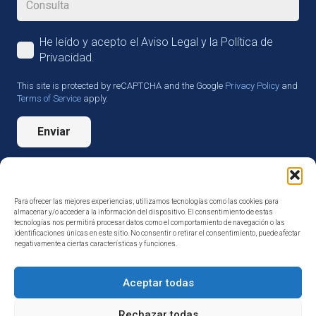
He leído y acepto el Aviso Legal y la Política de
Privacidad.
This site is protected by reCAPTCHA and the Google
Privacy Policy
and
Terms of Service
apply.
Enviar
Para ofrecer las mejores experiencias, utilizamos tecnologías como las cookies para
almacenar y/o acceder a la información del dispositivo. El consentimiento de estas
tecnologías nos permitirá procesar datos como el comportamiento de navegación o las
identificaciones únicas en este sitio. No consentir o retirar el consentimiento, puede afectar
negativamente a ciertas características y funciones.
Aceptar todas
Rechazar todas