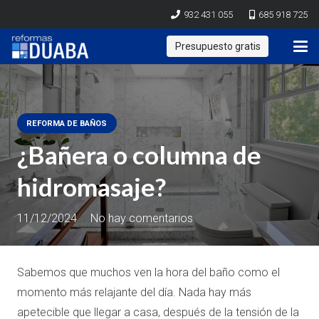
932 431 055
685 918 725
Presupuesto gratis
REFORMA DE BAÑOS
¿Bañera o columna de
hidromasaje?
11/12/2024
No hay comentarios
Sabemos que muchos ven la hora del baño como el
momento más relajante del día. Nada hay más
apetecible que llegar a casa, después de la tensión de la