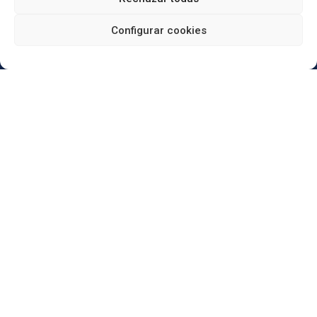
Configurar cookies
Reformas Duaba
Carrer Vèlia, 31 · 08016 Barcelona
Contacta con nosotros
932 431 055