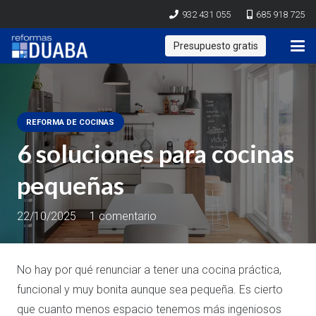
932 431 055
685 918 725
Presupuesto gratis
REFORMA DE COCINAS
6 soluciones para cocinas
pequeñas
22/10/2025
1
comentario
No hay por qué renunciar a tener una cocina práctica,
funcional y muy bonita aunque sea pequeña. Es cierto
que cuanto menos espacio tenemos más ingeniosos