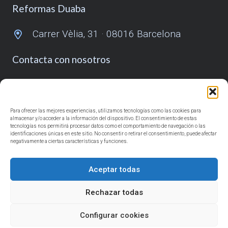
Reformas Duaba
Carrer Vèlia, 31 · 08016 Barcelona
Contacta con nosotros
932 431 055
685 918 725
Para ofrecer las mejores experiencias, utilizamos tecnologías como las cookies para
almacenar y/o acceder a la información del dispositivo. El consentimiento de estas
info@reformasduaba.com
tecnologías nos permitirá procesar datos como el comportamiento de navegación o las
identificaciones únicas en este sitio. No consentir o retirar el consentimiento, puede afectar
negativamente a ciertas características y funciones.
Síguenos
Aceptar todas
Rechazar todas
Con el apoyo de
Configurar cookies