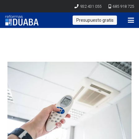
932 431 055
685 918 725
Presupuesto gratis