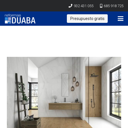
932 431 055
685 918 725
Presupuesto gratis