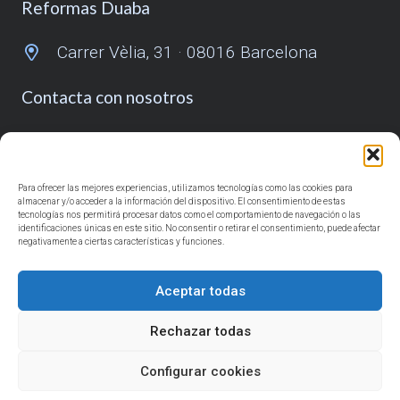
Reformas Duaba
Carrer Vèlia, 31 · 08016 Barcelona
Contacta con nosotros
932 431 055
685 918 725
Para ofrecer las mejores experiencias, utilizamos tecnologías como las cookies para
almacenar y/o acceder a la información del dispositivo. El consentimiento de estas
info@reformasduaba.com
tecnologías nos permitirá procesar datos como el comportamiento de navegación o las
identificaciones únicas en este sitio. No consentir o retirar el consentimiento, puede afectar
negativamente a ciertas características y funciones.
Síguenos
Aceptar todas
Rechazar todas
Con el apoyo de
Configurar cookies