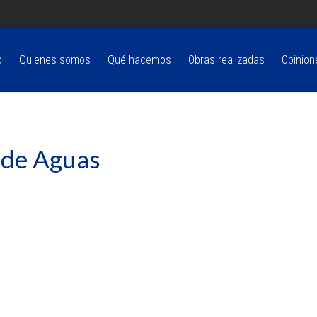
o
Quienes somos
Qué hacemos
Obras realizadas
Opinion
 de Aguas