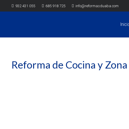
932 431 055
685 918 725
info@reformasduaba.com
Inici
Reforma de Cocina y Zona