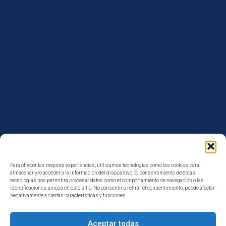
Para ofrecer las mejores experiencias, utilizamos tecnologías como las cookies para
almacenar y/o acceder a la información del dispositivo. El consentimiento de estas
tecnologías nos permitirá procesar datos como el comportamiento de navegación o las
identificaciones únicas en este sitio. No consentir o retirar el consentimiento, puede afectar
negativamente a ciertas características y funciones.
¿Tienes alguna duda?
Aceptar todas