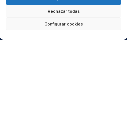
Rechazar todas
Configurar cookies
He leído y acepto el Aviso Legal y la Política de
Privacidad.
This site is protected by reCAPTCHA and the Google
Privacy Policy
and
Terms of Service
apply.
Enviar